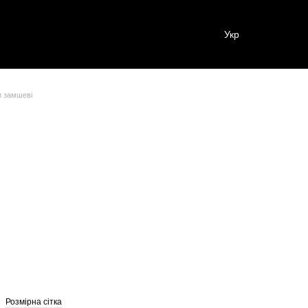
Укр
 замшеві
Розмірна сітка