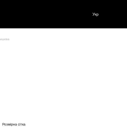
Укр
амшева
Розмірна сітка