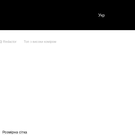
Укр
І Redactor
Топ з високи коміром
Розмірна сітка