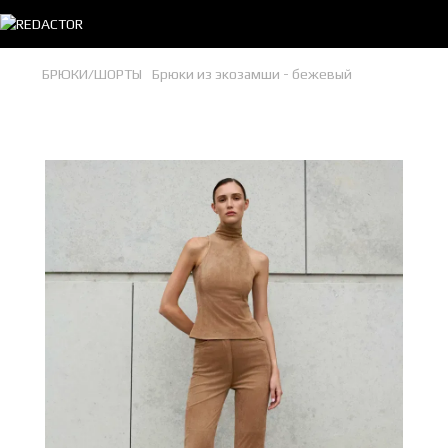
БРЮКИ/ШОРТЫ
Брюки из экозамши - бежевый
Брюки из экозамши - бежевый